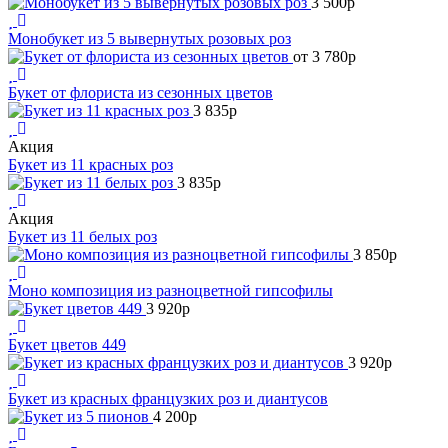
3 500
p
Монобукет из 5 вывернутых розовых роз
от 3 780
p
Букет от флориста из сезонных цветов
3 835
p
Акция
Букет из 11 красных роз
3 835
p
Акция
Букет из 11 белых роз
3 850
p
Моно композиция из разноцветной гипсофилы
3 920
p
Букет цветов 449
3 920
p
Букет из красных французких роз и диантусов
4 200
p