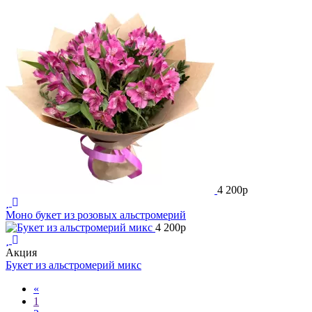
4 200
p
Моно букет из розовых альстромерий
4 200
p
Акция
Букет из альстромерий микс
Previous
«
1