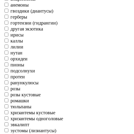
анемоны
гвоздики (диантусы)
герберы
гортензии (гидрангии)
другая экзотика
ирисы
каллы
лилии
нутан
орхидеи
пионы
подсолнухи
протеи
ранункулюсы
розы
розы кустовые
ромашки
тюльпаны
хризантемы кустовые
хризантемы одноголовые
эвкалипт
эустомы (лизиантусы)