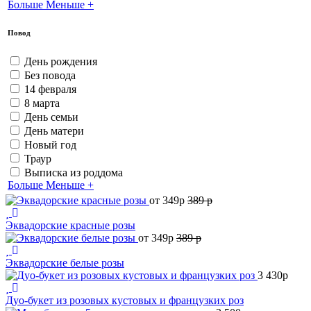
Больше
Меньше
+
Повод
День рождения
Без повода
14 февраля
8 марта
День семьи
День матери
Новый год
Траур
Выписка из роддома
Больше
Меньше
+
от 349
p
389
p
Эквадорские красные розы
от 349
p
389
p
Эквадорские белые розы
3 430
p
Дуо-букет из розовых кустовых и французких роз