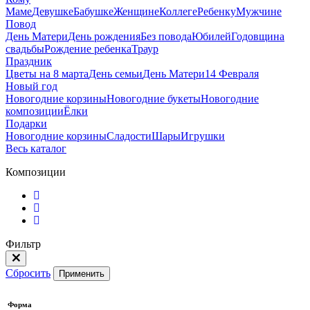
Маме
Девушке
Бабушке
Женщине
Коллеге
Ребенку
Мужчине
Повод
День Матери
День рождения
Без повода
Юбилей
Годовщина
свадьбы
Рождение ребенка
Траур
Праздник
Цветы на 8 марта
День семьи
День Матери
14 Февраля
Новый год
Новогодние корзины
Новогодние букеты
Новогодние
композиции
Ёлки
Подарки
Новогодние корзины
Сладости
Шары
Игрушки
Весь каталог
Композиции
Фильтр
Сбросить
Применить
Форма