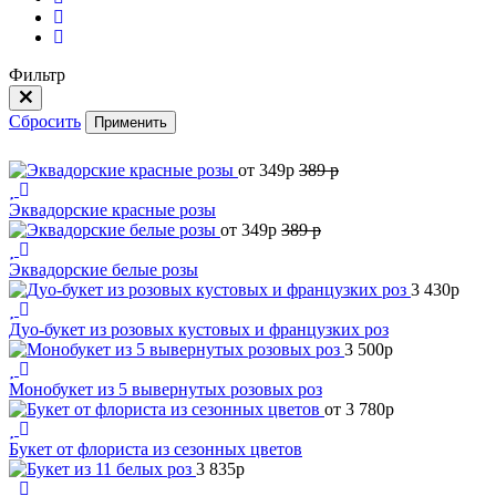
Фильтр
Сбросить
Применить
от 349
p
389
p
Эквадорские красные розы
от 349
p
389
p
Эквадорские белые розы
3 430
p
Дуо-букет из розовых кустовых и французких роз
3 500
p
Монобукет из 5 вывернутых розовых роз
от 3 780
p
Букет от флориста из сезонных цветов
3 835
p