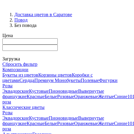
Доставка цветов в Саратове
Повод
Без повода
Цена
Загрузка
Сбросить фильтр
Композиции
Букеты из цветов
Корзины цветов
Коробки с
цветами
Сердца
Премиум
Монобукеты
Полевые
Фигурки
Розы
Эквадорские
Кустовые
Пионовидные
Вывернутые
французкие
Красные
Белые
Розовые
Оранжевые
Желтые
Синие
10
роза
Классические цветы
Розы
Эквадорские
Кустовые
Пионовидные
Вывернутые
французкие
Красные
Белые
Розовые
Оранжевые
Желтые
Синие
10
роза