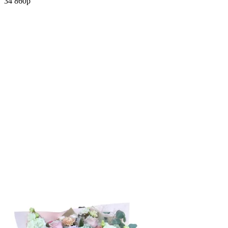
34 860
p