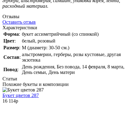
гербера, альстромерия, самшит, упаковка корея, лента,
расходный материал.
Отзывы
Оставить отзыв
Характеристики
Форма
:
букет ассиметрийчный (со спинкой)
Цвет
:
белый, розовый
Размер
:
M (диаметр: 30-50 см.)
альстромерии, герберы, розы кустовые, другая
Состав
:
экзотика
День рождения, Без повода, 14 февраля, 8 марта,
Повод
:
День семьи, День матери
Статьи
Похожие букеты и композиции
Букет цветов 287
16 114
p