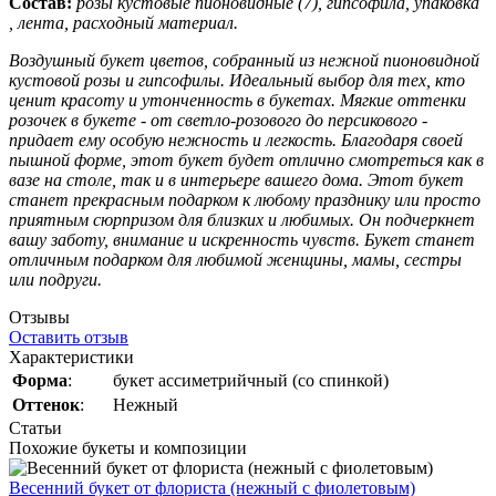
Состав:
розы кустовые пионовидные (7), гипсофила, упаковка
, лента, расходный материал.
Воздушный букет цветов, собранный из нежной пионовидной
кустовой розы и гипсофилы. Идеальный выбор для тех, кто
ценит красоту и утонченность в букетах. Мягкие оттенки
розочек в букете - от светло-розового до персикового -
придает ему особую нежность и легкость. Благодаря своей
пышной форме, этот букет будет отлично смотреться как в
вазе на столе, так и в интерьере вашего дома. Этот букет
станет прекрасным подарком к любому празднику или просто
приятным сюрпризом для близких и любимых. Он подчеркнет
вашу заботу, внимание и искренность чувств. Букет станет
отличным подарком для любимой женщины, мамы, сестры
или подруги.
Отзывы
Оставить отзыв
Характеристики
Форма
:
букет ассиметрийчный (со спинкой)
Оттенок
:
Нежный
Статьи
Похожие букеты и композиции
Весенний букет от флориста (нежный с фиолетовым)