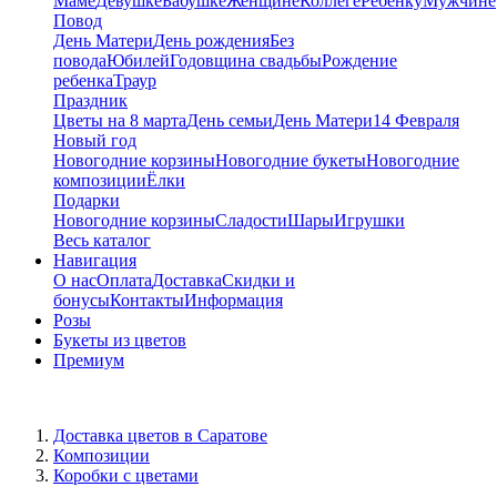
Маме
Девушке
Бабушке
Женщине
Коллеге
Ребенку
Мужчине
Повод
День Матери
День рождения
Без
повода
Юбилей
Годовщина свадьбы
Рождение
ребенка
Траур
Праздник
Цветы на 8 марта
День семьи
День Матери
14 Февраля
Новый год
Новогодние корзины
Новогодние букеты
Новогодние
композиции
Ёлки
Подарки
Новогодние корзины
Сладости
Шары
Игрушки
Весь каталог
Навигация
О нас
Оплата
Доставка
Скидки и
бонусы
Контакты
Информация
Розы
Букеты из цветов
Премиум
Доставка цветов в Саратове
Композиции
Коробки с цветами