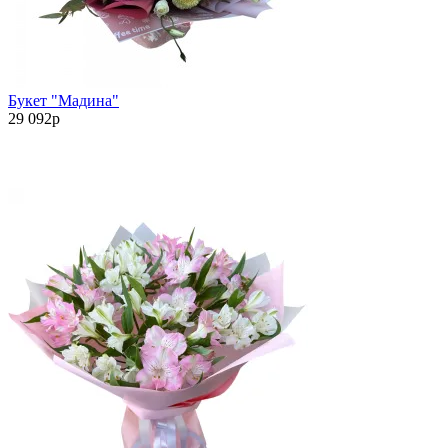
Букет "Мадина"
29 092
p