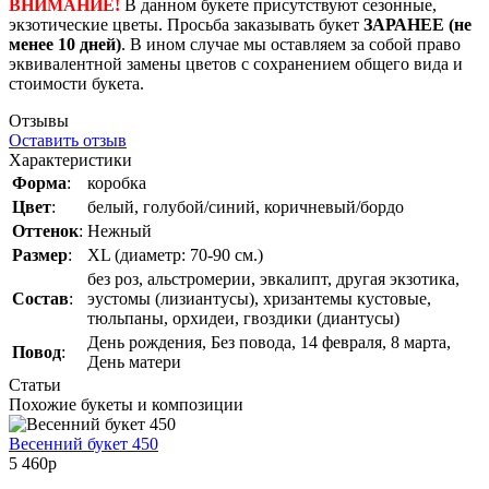
ВНИМАНИЕ!
В данном букете присутствуют сезонные,
экзотические цветы. Просьба заказывать букет
ЗАРАНЕЕ
(не
менее 10 дней)
. В ином случае мы оставляем за собой право
эквивалентной замены цветов с сохранением общего вида и
стоимости букета.
Отзывы
Оставить отзыв
Характеристики
Форма
:
коробка
Цвет
:
белый, голубой/синий, коричневый/бордо
Оттенок
:
Нежный
Размер
:
XL (диаметр: 70-90 см.)
без роз, альстромерии, эвкалипт, другая экзотика,
Состав
:
эустомы (лизиантусы), хризантемы кустовые,
тюльпаны, орхидеи, гвоздики (диантусы)
День рождения, Без повода, 14 февраля, 8 марта,
Повод
:
День матери
Статьи
Похожие букеты и композиции
Весенний букет 450
5 460
p