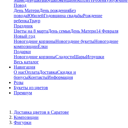
Маме
Девушке
Бабушке
Женщине
Коллеге
Ребенку
Мужчине
Повод
День Матери
День рождения
Без
повода
Юбилей
Годовщина свадьбы
Рождение
ребенка
Траур
Праздник
Цветы на 8 марта
День семьи
День Матери
14 Февраля
Новый год
Новогодние корзины
Новогодние букеты
Новогодние
композиции
Ёлки
Подарки
Новогодние корзины
Сладости
Шары
Игрушки
Весь каталог
Навигация
О нас
Оплата
Доставка
Скидки и
бонусы
Контакты
Информация
Розы
Букеты из цветов
Премиум
Доставка цветов в Саратове
Композиции
Фигурки