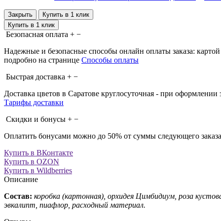
Закрыть
Купить в 1 клик
Купить в 1 клик
Безопасная оплата
+
−
Надежные и безопасные способы онлайн оплаты заказа: картой
подробно на странице
Способы оплаты
Быстрая доставка
+
−
Доставка цветов в Саратове круглосуточная - при оформлении за
Тарифы доставки
Скидки и бонусы
+
−
Оплатить бонусами можно до 50% от суммы следующего заказа
Купить в ВКонтакте
Купить в OZON
Купить в Wildberries
Описание
Состав:
коробка (картонная), орхидея Цимбидиум, роза кустовая
эвкалипт, пиафлор, расходный материал.