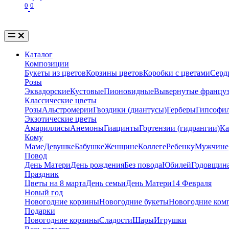
0
0
Каталог
Композиции
Букеты из цветов
Корзины цветов
Коробки с цветами
Серд
Розы
Эквадорские
Кустовые
Пионовидные
Вывернутые францу
Классические цветы
Розы
Альстромерии
Гвоздики (диантусы)
Герберы
Гипсофи
Экзотические цветы
Амариллисы
Анемоны
Гиацинты
Гортензии (гидрангии)
Ка
Кому
Маме
Девушке
Бабушке
Женщине
Коллеге
Ребенку
Мужчине
Повод
День Матери
День рождения
Без повода
Юбилей
Годовщина
Праздник
Цветы на 8 марта
День семьи
День Матери
14 Февраля
Новый год
Новогодние корзины
Новогодние букеты
Новогодние ком
Подарки
Новогодние корзины
Сладости
Шары
Игрушки