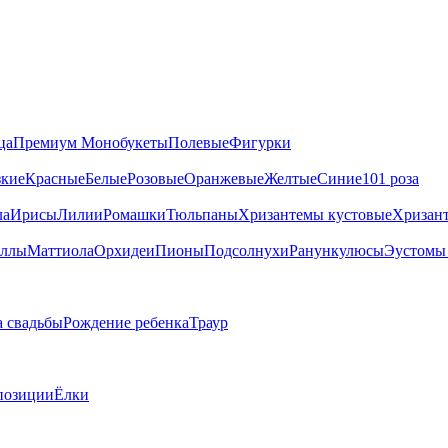
ца
Премиум
Монобукеты
Полевые
Фигурки
зкие
Красные
Белые
Розовые
Оранжевые
Желтые
Синие
101 роза
ла
Ирисы
Лилии
Ромашки
Тюльпаны
Хризантемы кустовые
Хризан
ллы
Маттиола
Орхидеи
Пионы
Подсолнухи
Ранункулюсы
Эустомы 
 свадьбы
Рождение ребенка
Траур
позиции
Ёлки