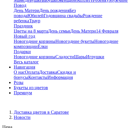
Маме
Девушке
Бабушке
Женщине
Коллеге
Ребенку
Мужчине
Повод
День Матери
День рождения
Без
повода
Юбилей
Годовщина свадьбы
Рождение
ребенка
Траур
Праздник
Цветы на 8 марта
День семьи
День Матери
14 Февраля
Новый год
Новогодние корзины
Новогодние букеты
Новогодние
композиции
Ёлки
Подарки
Новогодние корзины
Сладости
Шары
Игрушки
Весь каталог
Навигация
О нас
Оплата
Доставка
Скидки и
бонусы
Контакты
Информация
Розы
Букеты из цветов
Премиум
Доставка цветов в Саратове
Новости
Цена